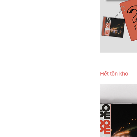
Lọc theo
Giá
300.000 ₫
600.000 ₫
Gói Muối Biển -
Dàng" kèm Merc
Hết tồn kho