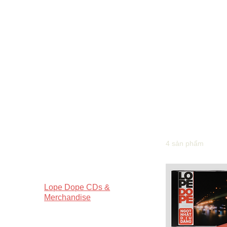
Trang chủ
Lope Dope CDs & Merchandise
Duyệt theo
Lope Do
Các ấn phẩm CD
Tất cả sản phẩm
Giấy Gấp CDs &
Merchandise
4 sản phẩm
The Sans CDs &
Merchandise
Mer CDs & Merchandise
Lope Dope CDs &
Merchandise