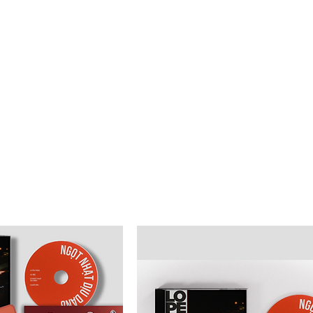
SHOW/TOURs
ARTIST MERCHANDISEs
ABOUT TOMATO
pe CDs & Merchandise
s và Merchandise của ban nhạc Lope Dope