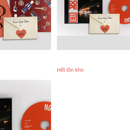
 CD EP 'Ngọt Nhạt Dịu
Gói Muối Mặn - CD EP 'Ngọt Nhạt 
handise
Dàng"
Hết tồn kho