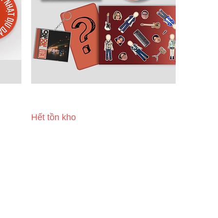
Dịu
Gói Muối Bự - CD EP 'Ngọt Nhạt Dịu
Dàng" kèm Merchandise
Hết tồn kho