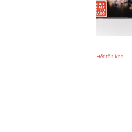
Gói Muối Nhỏ - 
Dàng"
Hết tồn kho
FOLLOW US
Instagram
Facebook
CONTACT US